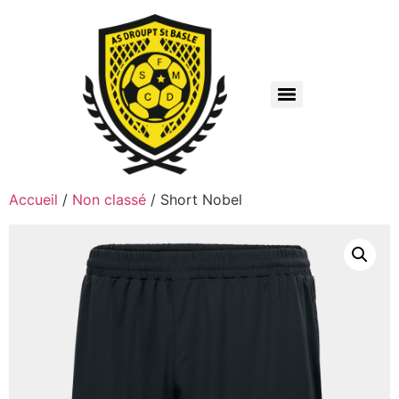
Accueil
/
Non classé
/ Short Nobel